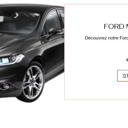
FORD
Découvrez notre For
285
欧
元
立