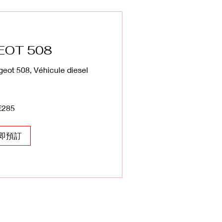
EOT 508
eot 508, Véhicule diesel
€285
即預訂