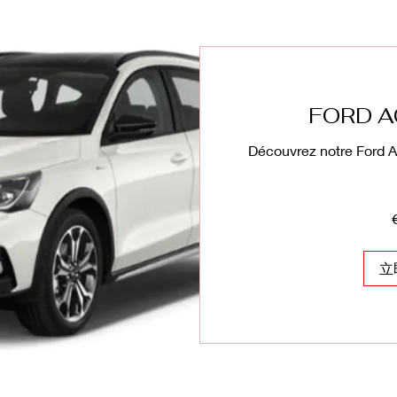
FORD A
Découvrez notre Ford A
320
欧
元
立