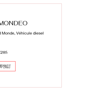
 MONDEO
d Monde, Véhicule diesel
€285
即預訂