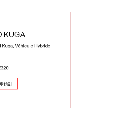
D KUGA
d Kuga, Véhicule Hybride
€320
即預訂