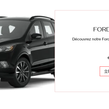
FOR
Découvrez notre For
320
欧
元
立