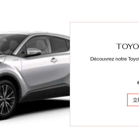
TOYO
Découvrez notre Toyo
290
欧
元
立