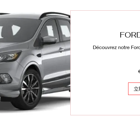
FOR
Découvrez notre For
320
欧
元
立