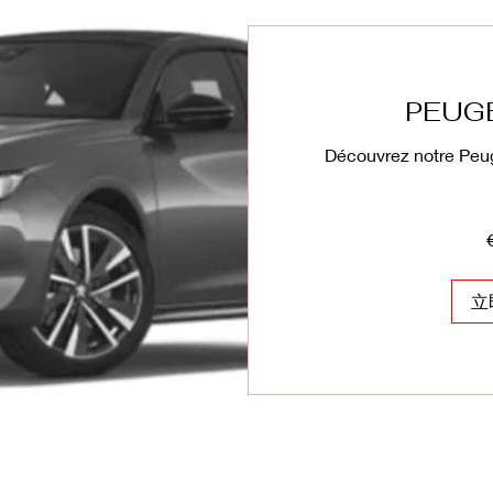
PEUG
Découvrez notre Peug
285
欧
元
立