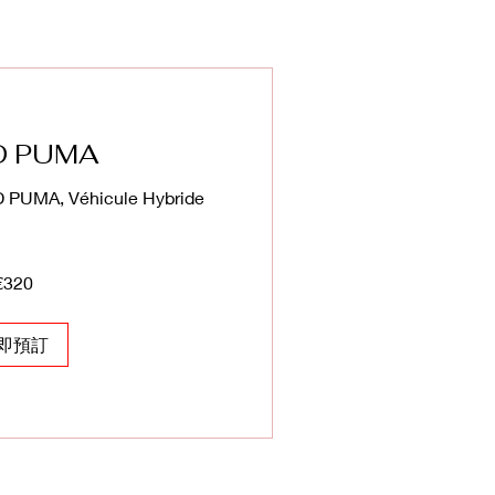
D PUMA
 PUMA, Véhicule Hybride
€320
即預訂