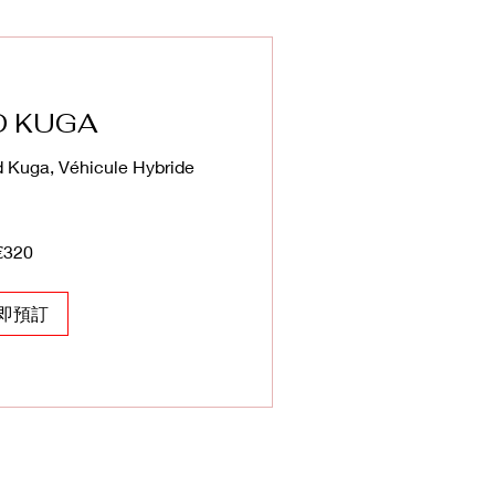
D KUGA
d Kuga, Véhicule Hybride
€320
即預訂