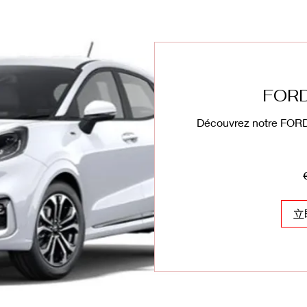
FOR
Découvrez notre FORD
320
欧
元
立