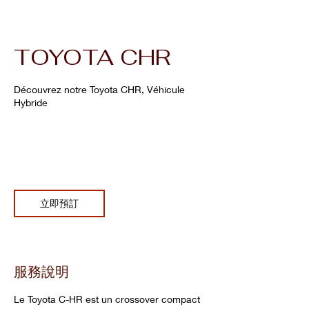
TOYOTA CHR
Découvrez notre Toyota CHR, Véhicule
Hybride
290
欧
€290
PICLAND LOCATION
元
立即預訂
服務說明
Le Toyota C-HR est un crossover compact