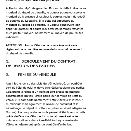
location, pour renouveler cette procédure.
Activation du dépôt de garantie : En cas de dette inférieure au
montant du dépôt de garantie, le Loueur pourra conserver le
montant de la créance et restituer le surplus restant du dépôt
de garantie au Locataire. Si la dette est supérieure au
montant du dépôt de garantie, le Loueur conservera ledit
dépôt de garantie et pourra récupérer les sommes restantes
dues par tout moyen, notamment au moyen de poursuites
judiciaires.
ATTENTION : Aucun Véhicule ne pourra être loué sans
règlement de la première semaine de location et versement
du dépôt de garantie.
3. DEROULEMENT DU CONTRAT :
OBLIGATION DES PARTIES
3.1 REMISE DU VEHICULE
Avant toute remise des clefs du Véhicule loué, un contrôle
écrit de l’état de celui-ci devra être réalisé et signé des parties.
Cela prend la forme d’un constat écrit dressé de manière
contradictoire par les Parties après leur contrôle de l’état du
Véhicule. Il comporte notamment l’état extérieur et intérieur
du Véhicule mais également le niveau de carburant et le
kilométrage de départ du véhicule (fiche de départ intégrée au
Contrat). Un croquis du véhicule permet d’établir un contrôle
précis de l’état du Véhicule. Un constat dressé selon les
mêmes conditions devra être établi à chaque remise du
Véhicule notamment après un contrôle d’entretien.