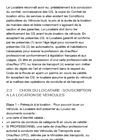
Le Locataire reconnaît avoir eu, préalablement à la conclusion
du contrat, connaissance des CG, la copie du Contrat de
location et/ou de services si elles existent les Conditions
particulières du Véhicule loué, le prix et la durée de la location
de manière claire et lisible notamment s’agissant de la
caution et des garanties. Le Locataire doit donc lire
attentivement les CG avant toute location de véhicule. En
acceptant les présentes CG, le Locataire garantit et confirme
par les présentes (1) avoir l’âge légal pour consentir aux
présentes CG (2) les autorisations, qualités et habilitations
nécessaires pour exercer la profession de chauffeur
professionnel conformément à législation française et aux
usages, (3) être en possession d’une carte professionnelle de
chauffeur VTC ou licence de transport (4) exercer son métier
selon les règles de l’art et notamment dans le respect du
Code de la Route en ayant un permis en cours de validité.
En acceptant les CG, le locataire assume la garde du véhicule
et la maîtrise des opérations de conduite et de transport.
2.3 CHOIX DU LOCATAIRE : SOUSCRIPTION
A LA LOCATION DE VEHICULES
Etape 1 – Prérequis à la location : Pour pouvoir louer un
Véhicule, le Locataire doit présenter au Loueur les
documents suivants :
une carte d’identité valable ;
un permis de conduire de catégorie B en cours de validité ;
SI PROFESSIONNEL une carte de chauffeur professionnel
autorisé à conduire des Véhicules de Transports avec
Chauffeur (VTC), délivrée par le Ministère des transports, ou
capacité de transport en cours de validité ;