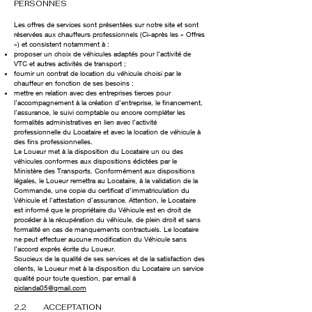
PERSONNES
Les offres de services sont présentées sur notre site et sont
réservées aux chauffeurs professionnels (Ci-après les « Offres
») et consistent notamment à :
proposer un choix de véhicules adaptés pour l’activité de
VTC et autres activités de transport ;
fournir un contrat de location du véhicule choisi par le
chauffeur en fonction de ses besoins ;
mettre en relation avec des entreprises tierces pour
l’accompagnement à la création d’entreprise, le financement,
l’assurance, le suivi comptable ou encore compléter les
formalités administratives en lien avec l’activité
professionnelle du Locataire et avec la location de véhicule à
des fins professionnelles.
Le Loueur met à la disposition du Locataire un ou des
véhicules conformes aux dispositions édictées par le
Ministère des Transports. Conformément aux dispositions
légales, le Loueur remettra au Locataire, à la validation de la
Commande, une copie du certificat d’immatriculation du
Véhicule et l’attestation d’assurance. Attention, le Locataire
est informé que le propriétaire du Véhicule est en droit de
procéder à la récupération du véhicule, de plein droit et sans
formalité en cas de manquements contractuels. Le locataire
ne peut effectuer aucune modification du Véhicule sans
l’accord exprès écrite du Loueur.
Soucieux de la qualité de ses services et de la satisfaction des
clients, le Loueur met à la disposition du Locataire un service
qualité pour toute question, par email à
piclanda05@gmail.com
2.2 ACCEPTATION