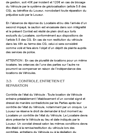
de gestion, soit 40€ par incident et 120€ en cas de blocage
du Véhicule par le système de géolocalisation (article 5.6 des
CG), au bénéfice du Loueur, nonobstant toute réparation du
préjudice subi par le Loueur.
En l’absence de réponse du Locataire et/ou dès l’arrivée d’un
second impayé, la caution est encaissée dans son intégralité
et le présent Contrat est résilié de plein droit aux torts
exclusifs du Locataire, conformément aux dispositions de
l’article 5.5 des CG. En cas de non restitution du véhicule
dans les 48h au terme des CG, celui-ci sera considéré
comme volé et fera alors l’objet d’un dépôt de plainte auprès
des services de police.
ATTENTION : En cas de pluralité de locations pour un même
locataire, les créances de l’une des parties sur l’autre ne
pourront se compenser en raison de l’indépendance des
locations de Véhicules.
3.3 CONTROLE, ENTRETIEN ET
REPARATION
Contrôle de l’état du Véhicule : Toute location de Véhicule
entraine préalablement l’établissement d’un constat signé et
dressé de manière contradictoire par les Parties après leur
contrôle de l’état du Véhicule, notamment par un croquis. Le
Loueur se réserve le droit de demander à tout moment au
Locataire un contrôle de l’état du Véhicule. Le Locataire devra
alors présenter le Véhicule au lieu et date indiqués par le
Loueur. Un constat dressé selon les mêmes conditions devra
être établi à la remise/restitution du véhicule lors des
contrôles, entretiens du Véhicule ou à la résiliation du