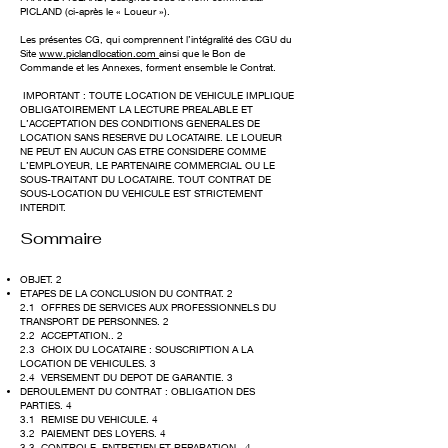
PICLAND (ci-après le « Loueur »).
Les présentes CG, qui comprennent l’intégralité des CGU du
Site
www.piclandlocation.com
ainsi que le Bon de
Commande et les Annexes, forment ensemble le Contrat.
IMPORTANT : TOUTE LOCATION DE VEHICULE IMPLIQUE
OBLIGATOIREMENT LA LECTURE PREALABLE ET
L’ACCEPTATION DES CONDITIONS GENERALES DE
LOCATION SANS RESERVE DU LOCATAIRE. LE LOUEUR
NE PEUT EN AUCUN CAS ETRE CONSIDERE COMME
L’EMPLOYEUR, LE PARTENAIRE COMMERCIAL OU LE
SOUS-TRAITANT DU LOCATAIRE. TOUT CONTRAT DE
SOUS-LOCATION DU VEHICULE EST STRICTEMENT
INTERDIT.
Sommaire
OBJET. 2
ETAPES DE LA CONCLUSION DU CONTRAT. 2
2.1 OFFRES DE SERVICES AUX PROFESSIONNELS DU
TRANSPORT DE PERSONNES. 2
2.2 ACCEPTATION.. 2
2.3 CHOIX DU LOCATAIRE : SOUSCRIPTION A LA
LOCATION DE VEHICULES. 3
2.4 VERSEMENT DU DEPOT DE GARANTIE. 3
DEROULEMENT DU CONTRAT : OBLIGATION DES
PARTIES. 4
3.1 REMISE DU VEHICULE. 4
3.2 PAIEMENT DES LOYERS. 4
3.3 CONTROLE, ENTRETIEN ET REPARATION.. 4