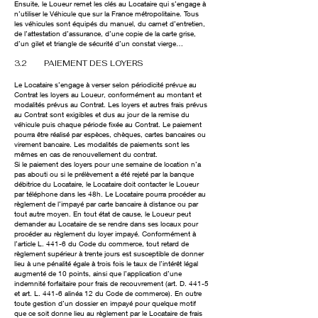
Ensuite, le Loueur remet les clés au Locataire qui s’engage à
n’utiliser le Véhicule que sur la France métropolitaine. Tous
les véhicules sont équipés du manuel, du carnet d’entretien,
de l’attestation d’assurance, d’une copie de la carte grise,
d’un gilet et triangle de sécurité d’un constat vierge…
3.2 PAIEMENT DES LOYERS
Le Locataire s’engage à verser selon périodicité prévue au
Contrat les loyers au Loueur, conformément au montant et
modalités prévus au Contrat. Les loyers et autres frais prévus
au Contrat sont exigibles et dus au jour de la remise du
véhicule puis chaque période fixée au Contrat. Le paiement
pourra être réalisé par espèces, chèques, cartes bancaires ou
virement bancaire. Les modalités de paiements sont les
mêmes en cas de renouvellement du contrat.
Si le paiement des loyers pour une semaine de location n’a
pas abouti ou si le prélèvement a été rejeté par la banque
débitrice du Locataire, le Locataire doit contacter le Loueur
par téléphone dans les 48h. Le Locataire pourra procéder au
règlement de l’impayé par carte bancaire à distance ou par
tout autre moyen. En tout état de cause, le Loueur peut
demander au Locataire de se rendre dans ses locaux pour
procéder au règlement du loyer impayé. Conformément à
l’article L. 441-6 du Code du commerce, tout retard de
règlement supérieur à trente jours est susceptible de donner
lieu à une pénalité égale à trois fois le taux de l’intérêt légal
augmenté de 10 points, ainsi que l’application d’une
indemnité forfaitaire pour frais de recouvrement (art. D. 441-5
et art. L. 441-6 alinéa 12 du Code de commerce). En outre
toute gestion d’un dossier en impayé pour quelque motif
que ce soit donne lieu au règlement par le Locataire de frais