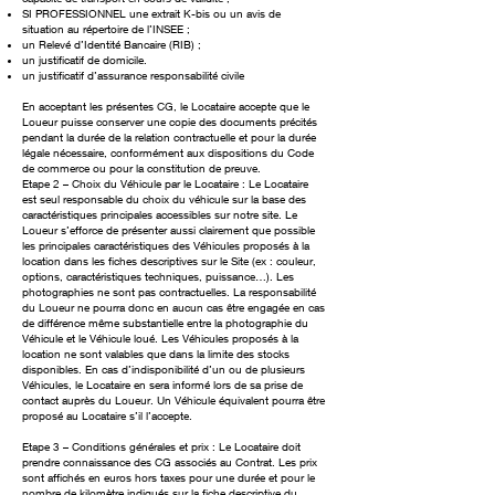
SI PROFESSIONNEL une extrait K-bis ou un avis de
situation au répertoire de l’INSEE ;
un Relevé d’Identité Bancaire (RIB) ;
un justificatif de domicile.
un justificatif d’assurance responsabilité civile
En acceptant les présentes CG, le Locataire accepte que le
Loueur puisse conserver une copie des documents précités
pendant la durée de la relation contractuelle et pour la durée
légale nécessaire, conformément aux dispositions du Code
de commerce ou pour la constitution de preuve.
Etape 2 – Choix du Véhicule par le Locataire : Le Locataire
est seul responsable du choix du véhicule sur la base des
caractéristiques principales accessibles sur notre site. Le
Loueur s’efforce de présenter aussi clairement que possible
les principales caractéristiques des Véhicules proposés à la
location dans les fiches descriptives sur le Site (ex : couleur,
options, caractéristiques techniques, puissance…). Les
photographies ne sont pas contractuelles. La responsabilité
du Loueur ne pourra donc en aucun cas être engagée en cas
de différence même substantielle entre la photographie du
Véhicule et le Véhicule loué. Les Véhicules proposés à la
location ne sont valables que dans la limite des stocks
disponibles. En cas d’indisponibilité d’un ou de plusieurs
Véhicules, le Locataire en sera informé lors de sa prise de
contact auprès du Loueur. Un Véhicule équivalent pourra être
proposé au Locataire s’il l’accepte.
Etape 3 – Conditions générales et prix : Le Locataire doit
prendre connaissance des CG associés au Contrat. Les prix
sont affichés en euros hors taxes pour une durée et pour le
nombre de kilomètre indiqués sur la fiche descriptive du