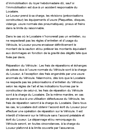
d’immobilisation du loyer hebdomadaire dû, sauf si
l’immobilisation est due à un accident responsable du
Locataire.
Le Loueur prend à sa charge, les révisions (préconisations
constructeur) les équipements d’usure (Plaquettes, disques,
vidange, usure normale des pneumatiques), pneus et freins
dans la limite du raisonnable.
Dans le cas où le Locataire n’honorerait pas un entretien, ou
ne respecterait pas les règles d’entretien et d’usage du
Véhicule, le Loueur pourra encaisser définitivement le
montant de la caution et/ou prélever les montants équivalant
aux dommages en fonction de la gravité des dégâts telle que
fixée par devis.
Réparation du Véhicule : Les frais de réparations et échanges
de pièces dus à l’usure normale du Véhicule sont à la charge
du Loueur, à l’exception des frais engendrés par une usure
anormale du Véhicule. Néanmoins, dès lors que le Locataire
ne respecte pas les préconisations d’entretien du Véhicule
selon les règles de l’art et les indications fournies par le
constructeur de celui-ci, les frais de réparation du Véhicule
sont à la charge du Locataire. De la même manière, en cas
de panne due à une utilisation défectueuse du Véhicule, les
frais de réparation seront à la charge du Locataire. Dans tous
les cas, le Locataire doit obtenir l’accord écrit du Loueur pour
effectuer une opération de réparation sur le Véhicule. Il est
interdit d’intervenir sur le Véhicule sans l’accord préalable et
écrit du Loueur. Le dépannage et/ou remorquage du
Véhicule seront, en toutes circonstances, à la charge du
Loueur plafonné à la limite couverte par l’assurance.