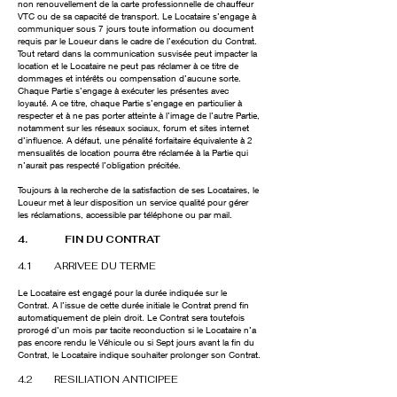
non renouvellement de la carte professionnelle de chauffeur
VTC ou de sa capacité de transport. Le Locataire s’engage à
communiquer sous 7 jours toute information ou document
requis par le Loueur dans le cadre de l’exécution du Contrat.
Tout retard dans la communication susvisée peut impacter la
location et le Locataire ne peut pas réclamer à ce titre de
dommages et intérêts ou compensation d’aucune sorte.
Chaque Partie s’engage à exécuter les présentes avec
loyauté. A ce titre, chaque Partie s’engage en particulier à
respecter et à ne pas porter atteinte à l’image de l’autre Partie,
notamment sur les réseaux sociaux, forum et sites internet
d’influence. A défaut, une pénalité forfaitaire équivalente à 2
mensualités de location pourra être réclamée à la Partie qui
n’aurait pas respecté l’obligation précitée.
Toujours à la recherche de la satisfaction de ses Locataires, le
Loueur met à leur disposition un service qualité pour gérer
les réclamations, accessible par téléphone ou par mail.
4. FIN DU CONTRAT
4.1 ARRIVEE DU TERME
Le Locataire est engagé pour la durée indiquée sur le
Contrat. A l’issue de cette durée initiale le Contrat prend fin
automatiquement de plein droit. Le Contrat sera toutefois
prorogé d’un mois par tacite reconduction si le Locataire n’a
pas encore rendu le Véhicule ou si Sept jours avant la fin du
Contrat, le Locataire indique souhaiter prolonger son Contrat.
4.2 RESILIATION ANTICIPEE