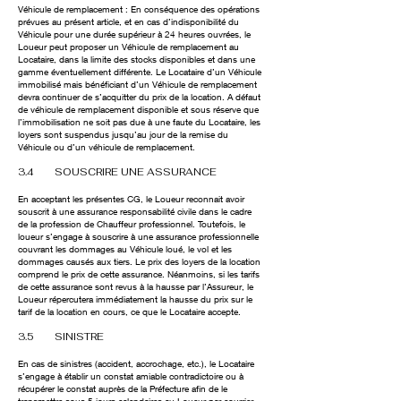
Véhicule de remplacement : En conséquence des opérations
prévues au présent article, et en cas d’indisponibilité du
Véhicule pour une durée supérieur à 24 heures ouvrées, le
Loueur peut proposer un Véhicule de remplacement au
Locataire, dans la limite des stocks disponibles et dans une
gamme éventuellement différente. Le Locataire d’un Véhicule
immobilisé mais bénéficiant d’un Véhicule de remplacement
devra continuer de s’acquitter du prix de la location. A défaut
de véhicule de remplacement disponible et sous réserve que
l’immobilisation ne soit pas due à une faute du Locataire, les
loyers sont suspendus jusqu’au jour de la remise du
Véhicule ou d’un véhicule de remplacement.
3.4 SOUSCRIRE UNE ASSURANCE
En acceptant les présentes CG, le Loueur reconnait avoir
souscrit à une assurance responsabilité civile dans le cadre
de la profession de Chauffeur professionnel. Toutefois, le
loueur s’engage à souscrire à une assurance professionnelle
couvrant les dommages au Véhicule loué, le vol et les
dommages causés aux tiers. Le prix des loyers de la location
comprend le prix de cette assurance. Néanmoins, si les tarifs
de cette assurance sont revus à la hausse par l’Assureur, le
Loueur répercutera immédiatement la hausse du prix sur le
tarif de la location en cours, ce que le Locataire accepte.
3.5 SINISTRE
En cas de sinistres (accident, accrochage, etc.), le Locataire
s’engage à établir un constat amiable contradictoire ou à
récupérer le constat auprès de la Préfecture afin de le