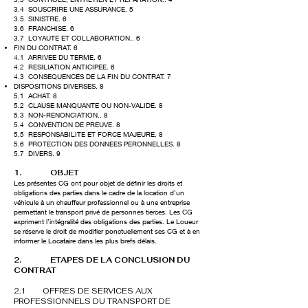
3.4 SOUSCRIRE UNE ASSURANCE. 5
3.5 SINISTRE. 6
3.6 FRANCHISE. 6
3.7 LOYAUTE ET COLLABORATION.. 6
FIN DU CONTRAT. 6
4.1 ARRIVEE DU TERME. 6
4.2 RESILIATION ANTICIPEE. 6
4.3 CONSEQUENCES DE LA FIN DU CONTRAT. 7
DISPOSITIONS DIVERSES. 8
5.1 ACHAT. 8
5.2 CLAUSE MANQUANTE OU NON-VALIDE. 8
5.3 NON-RENONCIATION.. 8
5.4 CONVENTION DE PREUVE. 8
5.5 RESPONSABILITE ET FORCE MAJEURE. 8
5.6 PROTECTION DES DONNEES PERONNELLES. 8
5.7 DIVERS. 9
1. OBJET
Les présentes CG ont pour objet de définir les droits et
obligations des parties dans le cadre de la location d’un
véhicule à un chauffeur professionnel ou à une entreprise
permettant le transport privé de personnes tierces. Les CG
expriment l’intégralité des obligations des parties. Le Loueur
se réserve le droit de modifier ponctuellement ses CG et à en
informer le Locataire dans les plus brefs délais.
2. ETAPES DE LA CONCLUSION DU
CONTRAT
2.1 OFFRES DE SER
VICES AUX
PROFESSIONNELS DU TRANSPORT DE