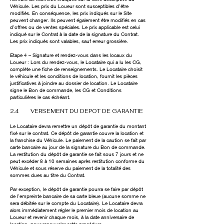
Véhicule. Les prix du Loueur sont susceptibles d’être
modifiés. En conséquence, les prix indiqués sur le Site
peuvent changer. Ils peuvent également être modifiés en cas
d’offres ou de ventes spéciales. Le prix applicable est celui
indiqué sur le Contrat à la date de la signature du Contrat.
Les prix indiqués sont valables, sauf erreur grossière.
Etape 4 – Signature et rendez-vous dans les locaux du
Loueur : Lors du rendez-vous, le Locataire qui a lu les CG,
complète une fiche de renseignements. Le Locataire choisit
le véhicule et les conditions de location, fournit les pièces
justificatives à joindre au dossier de location. Le Locataire
signe le Bon de commande, les CG et Conditions
particulières le cas échéant.
2.4 VERSEMENT DU DEPOT DE GARANTIE
Le Locataire devra remettre un dépôt de garantie d
u montant
fixé sur le contrat
. Ce dépôt de garantie couvre la location et
la franchise du Véhicule. Le paiement de la caution se fait par
carte bancaire au jour de la signature du Bon de commande.
La restitution du dépôt de garantie se fait sous 7 jours et ne
peut excéder 8 à 10 semaines après restitution conforme du
Véhicule et sous réserve du paiement de la totalité des
sommes dues au titre du Contrat.
Par exception, le dépôt de garantie pourra se faire par dépôt
de l’empreinte bancaire de sa carte bleue (aucune somme ne
sera débitée sur le compte du Locataire). Le Locataire devra
alors immédiatement régler le premier mois de location au
Loueur et revenir chaque mois, à la date anniversaire de