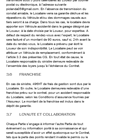
transmettre sous 5 jours calendaires au Loueur par courrier
postal ou électronique, à l’adresse suivante
piclanda05@gmail.com
. En l’absence de transmission du
constat amiable, le Locataire verra sa garantie déchue et les
réparations du Véhicule et/ou des dommages causés aux
tiers seront à sa charge. Dans tous les cas, le locataire devra
apporter son Véhicule accidenté dans le garage désigné par
le Loueur, à la date choisie par le Loueur, pour expertise. A
défaut de respect du rendez-vous avec l’expert, le Locataire
sera facturé d’un montant de 90 euros, sauf si, 24h avant la
date du rendez-vous, le Locataire a prévenu par écrit le
Loueur de son indisponibilité. Le Locataire peut se voir
attribuer un Véhicule de remplacement, conformément à
l’article 3.3 des présentes CG. En tout état de cause, le
Locataire responsable du sinistre demeure redevable de
l’ensemble des loyers jusqu’à l’échéance du Contrat.
3.6 FRANCHISE
En cas de sinistre, 49€HT de frais de gestion sont dus par le
Locataire. En outre, le Locataire demeurera redevable d’une
franchise prévu sur le contrat, pour un accident responsable
du Locataire, selon les Conditions d’assurance fournies par
l’Assureur. Le montant de la franchise est inclus dans le
dépôt de garantie.
3.7 LOYAUTE ET COLLABORATION
Chaque Partie s’engage à informer l’autre Partie de tout
évènement ou information porté à sa connaissance et qui
serait susceptible d’avoir un effet quelconque sur le Contrat,
tels que la perte des points rendant invalide le permis ou le