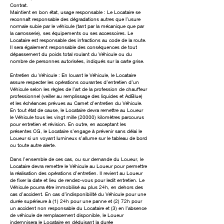
Contrat.
Maintient en bon état, usage responsable : Le Locataire se
reconnaît responsable des dégradations autres que l’usure
normale subie par le véhicule (tant par la mécanique que par
la carrosserie), ses équipements ou ses accessoires. Le
Locataire est responsable des infractions au code de la route.
Il sera également responsable des conséquences de tout
dépassement du poids total roulant du Véhicule ou du
nombre de personnes autorisées, indiqués sur la carte grise.
Entretien du Véhicule : En louant le Véhicule, le Locataire
assure respecter les opérations courantes d’entretien d’un
Véhicule selon les règles de l’art de la profession de chauffeur
professionnel (veiller au remplissage des liquides et AdBlue)
et les échéances prévues au Carnet d’entretien du Véhicule.
En tout état de cause, le Locataire devra remettre au Loueur
le Véhicule tous les vingt mille (20000) kilomètres parcourus
pour entretien et révision. En outre, en acceptant les
présentes CG, le Locataire s’engage à prévenir sans délai le
Loueur si un voyant lumineux s’allume sur le tableau de bord
ou toute autre alerte.
Dans l’ensemble de ces cas, ou sur demande du Loueur, le
Locataire devra remettre le Véhicule au Loueur pour permettre
la réalisation des opérations d’entretien. Il revient au Loueur
de fixer la date et lieu de rendez-vous pour ledit entretien. Le
Véhicule pourra être immobilisé au plus 24h, en dehors des
cas d’accident. En cas d’indisponibilité du Véhicule pour une
durée supérieure à (1) 24h pour une panne et (2) 72h pour
un accident non responsable du Locataire et (3) en l’absence
de véhicule de remplacement disponible, le Loueur
indemnisera le Locataire en déduisant la durée