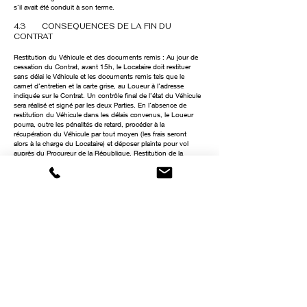
s’il avait été conduit à son terme.
4.3 CONSEQUENCES DE LA FIN DU
CONTRAT
Restitution du Véhicule et des documents remis : Au jour de
cessation du Contrat, avant 15h, le Locataire doit restituer
sans délai le Véhicule et les documents remis tels que le
carnet d’entretien et la carte grise, au Loueur à l’adresse
indiquée sur le Contrat. Un contrôle final de l’état du Véhicule
sera réalisé et signé par les deux Parties. En l’absence de
restitution du Véhicule dans les délais convenus, le Loueur
pourra, outre les pénalités de retard, procéder à la
récupération du Véhicule par tout moyen (les frais seront
alors à la charge du Locataire) et déposer plainte pour vol
auprès du Procureur de la République. Restitution de la
garantie : La restitution du dépôt de garantie se fait sous 8 à
10 semaines après restitution conforme du Véhicule et sous
réserve du paiement de la totalité des sommes dues au titre
du Contrat. Dans le cas où la dette du Locataire n’est pas
réglée, le Loueur pourra prélever le montant de sa créance
sur le dépôt de garantie, dont le surplus sera ensuite restitué
au Locataire. Si malgré cela une somme reste due par le
Locataire, le Loueur se réserve le droit de défendre ses droits
en justice. Remise en état : Le Véhicule devra être restitué
dans l’état dans lequel il se trouvait comme indiqué sur la
fiche de départ et ce, pour l’ensemble des pièces composant
le Véhicule (pneumatiques, autoradio, accessoires de
sécurité, etc.). En cas de manquement du Locataire à cette
obligation de restitution en l’état du Véhicule, le Loueur
facturera les pièces manquantes et/ou les dommages subis
après leur évaluation sur devis, et selon les tarifs prévus en