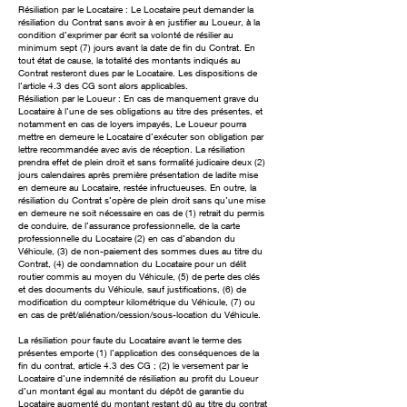
Résiliation par le Locataire : Le Locataire peut demander la
résiliation du Contrat sans avoir à en justifier au Loueur, à la
condition d’exprimer par écrit sa volonté de résilier au
minimum sept (7) jours avant la date de fin du Contrat. En
tout état de cause, la totalité des montants indiqués au
Contrat resteront dues par le Locataire. Les dispositions de
l’article 4.3 des CG sont alors applicables.
Résiliation par le Loueur : En cas de manquement grave du
Locataire à l’une de ses obligations au titre des présentes, et
notamment en cas de loyers impayés, Le Loueur pourra
mettre en demeure le Locataire d’exécuter son obligation par
lettre recommandée avec avis de réception. La résiliation
prendra effet de plein droit et sans formalité judicaire deux (2)
jours calendaires après première présentation de ladite mise
en demeure au Locataire, restée infructueuses. En outre, la
résiliation du Contrat s’opère de plein droit sans qu’une mise
en demeure ne soit nécessaire en cas de (1) retrait du permis
de conduire, de l’assurance professionnelle, de la carte
professionnelle du Locataire (2) en cas d’abandon du
Véhicule, (3) de non-paiement des sommes dues au titre du
Contrat, (4) de condamnation du Locataire pour un délit
routier commis au moyen du Véhicule, (5) de perte des clés
et des documents du Véhicule, sauf justifications, (6) de
modification du compteur kilométrique du Véhicule, (7) ou
en cas de prêt/aliénation/cession/sous-location du Véhicule.
La résiliation pour faute du Locataire avant le terme des
présentes emporte (1) l’application des conséquences de la
fin du contrat, article 4.3 des CG ; (2) le versement par le
Locataire d’une indemnité de résiliation au profit du Loueur
d’un montant égal au montant du dépôt de garantie du
Locataire augmenté du montant restant dû au titre du contrat