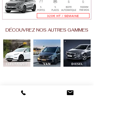
320€ HT / SEMAINE
DÉCOUVREZ NOS AUTRES GAMMES
Louer votre véhicule !
Appelez-nous au 0631649877
Ou écrivez-nous si vous avez des questions :
Nom et Prénom
E-mail
Laissez-nous un message...