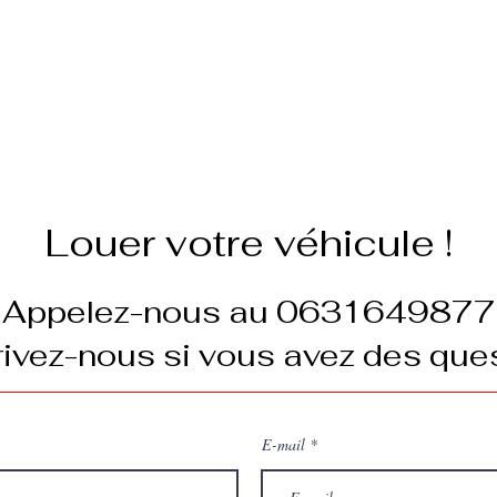
sécurité.
gagner leur confianc
sez ici les caractéristiques de 
 autres informations utiles.
Louer votre véhicule !
Appelez-nous au 0631649877
ivez-nous si vous avez des ques
E-mail