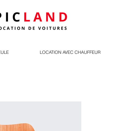
EULE
LOCATION AVEC CHAUFFEUR
Article
SKU: 36523641234523
Precio
15,00 €