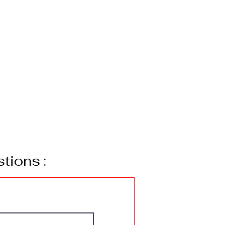
e.
tions :