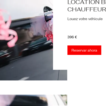
LOCATION B
CHAUFFEUR
Louez votre véhicule
396
396 €
euros
Reservar ahora