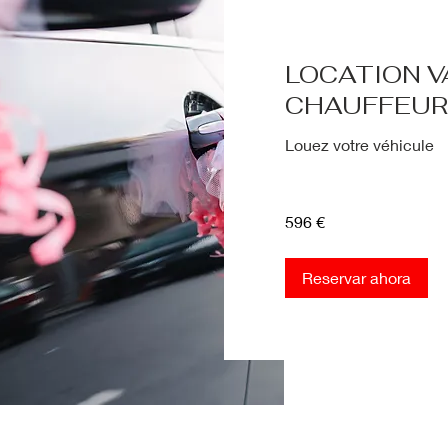
LOCATION V
CHAUFFEUR
Louez votre véhicule
596
596 €
euros
Reservar ahora