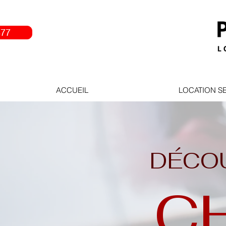
877
ACCUEIL
LOCATION S
DÉCOU
C