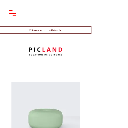
Réserver un véhicule