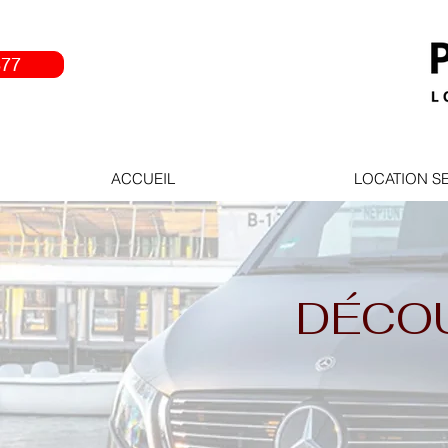
877
ACCUEIL
LOCATION S
DÉCO