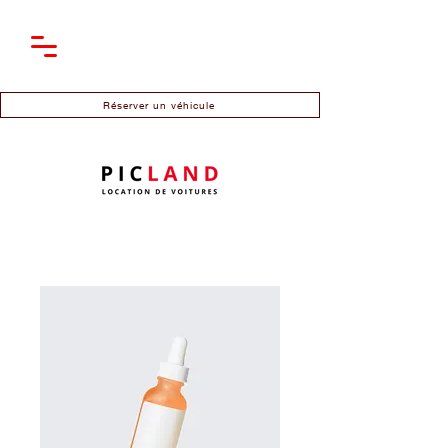
Réserver un véhicule