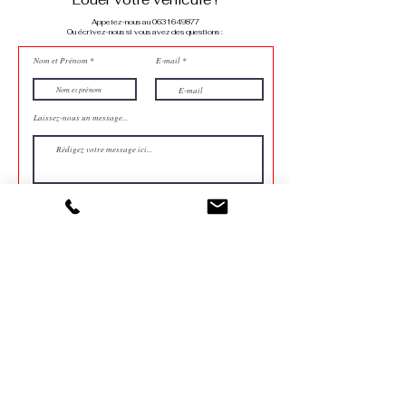
Appelez-nous au 0631649877
Ou écrivez-nous si vous avez des questions :
Nom et Prénom
E-mail
Laissez-nous un message...
Envoyer
Nous appeler au 0631649877
Nos véhicules
Mentions légales