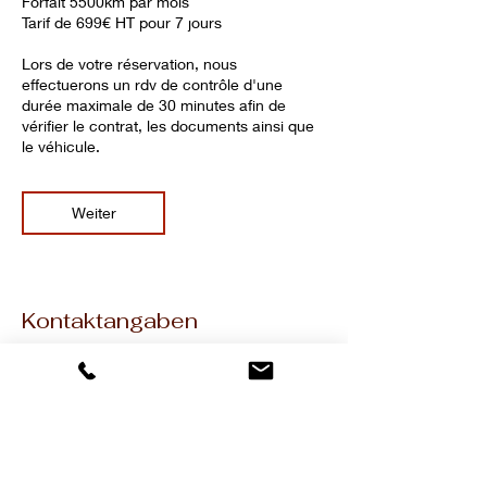
Forfait 5500km par mois
Tarif de 699€ HT pour 7 jours
Lors de votre réservation, nous
effectuerons un rdv de contrôle d'une
durée maximale de 30 minutes afin de
vérifier le contrat, les documents ainsi que
le véhicule.
Weiter
Kontaktangaben
PICLAND LOCATION
24 Rue Roger Salengro, L'Haÿ-les-Roses,
France