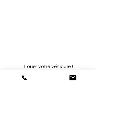
Louer votre véhicule !
Appelez-nous au 0631649877
Ou écrivez-nous si vous avez des questions :
Nom et Prénom
E-mail
Laissez-nous un message...
Envoyer