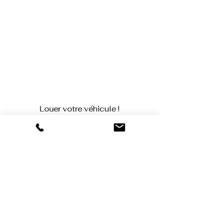
Louer votre véhicule !
Appelez-nous au 0631649877
Ou écrivez-nous si vous avez des questions :
Nom et Prénom
E-mail
Laissez-nous un message...
Envoyer