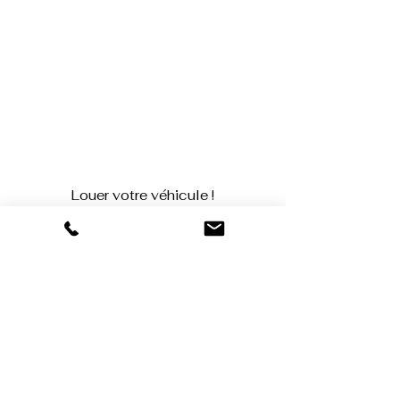
Louer votre véhicule !
Appelez-nous au 0631649877
Ou écrivez-nous si vous avez des questions :
Nom et Prénom
E-mail
Laissez-nous un message...
Envoyer