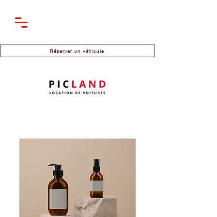
Réserver un véhicule